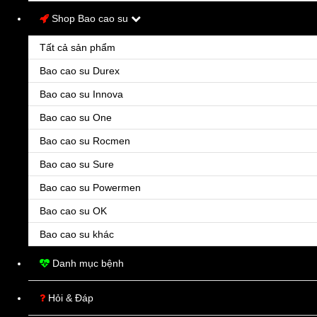
Shop Bao cao su
Bcs Durex Sensation
60.000đ
Tất cả sản phẩm
Bao Cao Su Sensation Durex thiết kế với các hạt dạng bọt nước nhỏ bao phủ khắp thân
Bao cao su Durex
bao làm tăng cảm xúc cho các cặp đôi, rất mềm mại, dễ chịu, phù hợp cho cả những cô
nàng khó tính nhất. Bao Cao Su
Bao cao su Innova
Bao cao su One
Bao cao su Rocmen
Thuốc
Tây
Tốt
Bao cao su Sure
Thuốc tốt - Giá tốt - Tư vấn tốt
Bao cao su Powermen
Thông tin liên hệ
Bao cao su OK
Bao cao su khác
Chợ thuốc Hapulico số 85 Vũ Trọng Phụng, Thanh Xuân, Hà
Nội
Danh mục bệnh
Kiốt 7, Nơ 7A, Bán đảo Linh Đàm, Hoàng Liệt, Hoàng Mai, Hà
Nội
Hỏi & Đáp