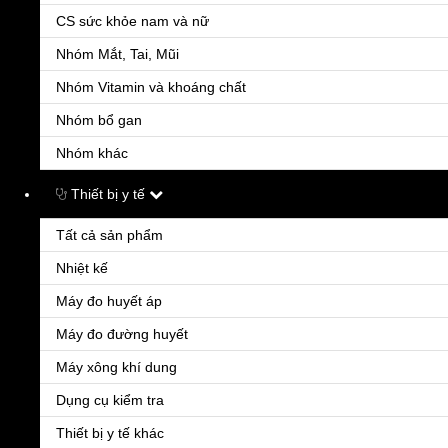
CS sức khỏe nam và nữ
Nhóm Mắt, Tai, Mũi
Nhóm Vitamin và khoáng chất
Nhóm bổ gan
Nhóm khác
Bcs Durex Real FEel
60.000đ
Thiết bị y tế
Durex Real Feel là bao cao su thế hệ mới được làm bằng chất liệu Real Feel, công nghệ
cao cấp, mềm mại và linh hoạt, cho cảm giác tự nhiên như da thật đang chạm vào với
nhau. Bao cao su Durex được kiểm ng
Tất cả sản phẩm
Nhiệt kế
Máy đo huyết áp
Máy đo đường huyết
Máy xông khí dung
Dụng cụ kiểm tra
Thiết bị y tế khác