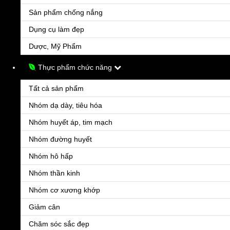
trực tiếp cho mục tiêu lên đỉn
Sản phẩm chống nắng
Dụng cụ làm đẹp
Dược, Mỹ Phẩm
Thực phẩm chức năng
Tất cả sản phẩm
Nhóm dạ dày, tiêu hóa
Nhóm huyết áp, tim mạch
Bcs Durex Pleasuremax
Nhóm đường huyết
130.000đ
Nhóm hô hấp
Bao cao su có gân và chấm nổi Durex Pleasuremax được thiết kế đặc biệt, hướng đến
cảm nhận của nàng. Vị trí của những đường gân và chấm nổi gần miệng bao được tính
Nhóm thần kinh
toán hợ
Nhóm cơ xương khớp
Giảm cân
Chăm sóc sắc đẹp