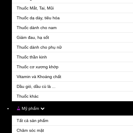
Thuốc Mắt, Tai, Mũi
Bcs Durex Love
Thuốc dạ dày, tiêu hóa
55.000đ
Giúp hỗ trợ ngăn ngừa mang thai ngoài ý muốn. Giúp kéo dài thời gian quan hệ, làm chủ
Thuốc dành cho nam
cuộc yêu theo ý muốn. Tăng cực khoái, giúp cuộc yêu trở nên hoàn hảo hơn. Giúp
phòng tránh các bệnh truyền nhiễm, l
Giảm đau, hạ sốt
Thuốc dành cho phụ nữ
Thuốc thần kinh
Thuốc cơ xương khớp
Vitamin và Khoáng chất
Dầu gió, dầu cù là ...
Thuốc khác
Mỹ phẩm
Bcs Durex Oleo Long Shock 4 In 1
55.000đ
Tất cả sản phẩm
Oleo Sinh ra là để thỏa mãn dục vọng của phụ nữ, bao cao su kéo dài thời gian quan hệ
Chăm sóc mặt
Oleo lampo 4in1 mang đến cảm giác cháy bỏng, sung sướng đỉnh cao cho chị em, hỗ trợ