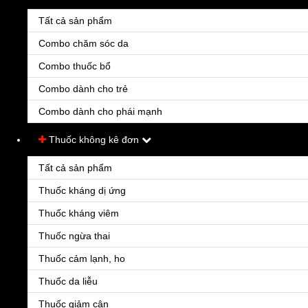
Tất cả sản phẩm
Combo chăm sóc da
Combo thuốc bổ
Combo dành cho trẻ
Combo dành cho phái mạnh
Bcs Durex Extra Safe
55.000đ
Thuốc không kê đơn
Bao cao su latex với cao su tự nhiên và thiết kế dày hơn. Dạng trong không màu và
được bôi trơn
Tất cả sản phẩm
Thuốc kháng dị ứng
Thuốc kháng viêm
Thuốc ngừa thai
Thuốc cảm lạnh, ho
Thuốc da liễu
Thuốc giảm cân