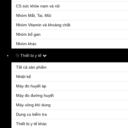
Các tác dụng phụ không mong muốn phổ biến hay gặp nhất khi b
CS sức khỏe nam và nữ
và viêm nhẹ màng bồ đào.
Thuốc Usatrypsin Fort
cũng có thể gâ
Nhóm Mắt, Tai, Mũi
Nhóm Vitamin và khoáng chất
BÌNH LUẬN
Nhóm bổ gan
vũ hữu sang
v
Nhóm khác
Cho mình xin giá thuốc?
Thiết bị y tế
Tất cả sản phẩm
Kiều Hiền
Quản trị viên
09/03/2023
Nhiệt kế
Chào bạn
vũ hữu sang
!
Sản phẩm có giá
37.700đ/Hộp
ạ. Dạ sẽ có dược sĩ liên hệ 
Máy đo huyết áp
Rất hân hạnh được phục vụ bạn!
Máy đo đường huyết
Máy xông khí dung
Dụng cụ kiểm tra
Đặt hàng - Tư vấn
Thiết bị y tế khác
Nhập thông tin của bạn, Chúng tôi sẽ gọi lại ngay