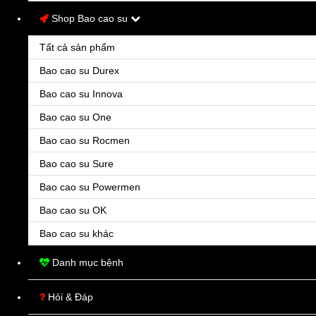
Shop Bao cao su
Họ tên
*
Tất cả sản phẩm
Số điện thoại
*
Bao cao su Durex
Bao cao su Innova
Tỉnh/Thành phố
Bao cao su One
Bao cao su Rocmen
Quận/Huyện
Bao cao su Sure
Địa chỉ chi tiết
*
Bao cao su Powermen
Bao cao su OK
Bao cao su khác
Danh mục bệnh
Hỏi & Đáp