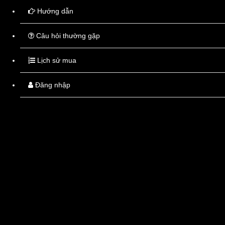
Hướng dẫn
Chọn hình thức thanh toán
Câu hỏi thường gặp
Lịch sử mua
Khách hàng sẽ thanh toán tiền mặt khi nhận hàng tại nhà.
Đăng nhập
Lưu ý:
- Bạn vui lòng kiểm tra kỹ thông tin của đơn hàng vì thông tin này sẽ kh
- ThuocTayTot sẽ gọi điện xác nhận đơn hàng nên bạn vui lòng nghe điện
|
Tiếp tục mua
|
Đặt hàng